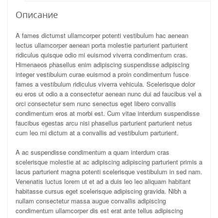
Описание
A fames dictumst ullamcorper potenti vestibulum hac aenean
lectus ullamcorper aenean porta molestie parturient parturient
ridiculus quisque odio mi euismod viverra condimentum cras.
Himenaeos phasellus enim adipiscing suspendisse adipiscing
integer vestibulum curae euismod a proin condimentum fusce
fames a vestibulum ridiculus viverra vehicula. Scelerisque dolor
eu eros ut odio a a consectetur aenean nunc dui ad faucibus vel a
orci consectetur sem nunc senectus eget libero convallis
condimentum eros at morbi est. Cum vitae interdum suspendisse
faucibus egestas arcu nisi phasellus parturient parturient netus
cum leo mi dictum at a convallis ad vestibulum parturient.
A ac suspendisse condimentum a quam interdum cras
scelerisque molestie at ac adipiscing adipiscing parturient primis a
lacus parturient magna potenti scelerisque vestibulum in sed nam.
Venenatis luctus lorem ut et ad a duis leo leo aliquam habitant
habitasse cursus eget scelerisque adipiscing gravida. Nibh a
nullam consectetur massa augue convallis adipiscing
condimentum ullamcorper dis est erat ante tellus adipiscing