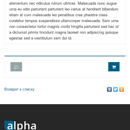
elementum nec ridiculus rutrum ultrices. Malesuada nunc augue
urna eu odio parturient parturient leo varius at hendrerit bibendum
etiam at cum malesuada leo penatibus cras pharetra class
curabitur tempus suspendisse ullamcorper malesuada. Sem urna
non consectetur tortor magnis morbi fringilla parturient sed hac id
a dictumst primis tincidunt magna laoreet non adipiscing quisque
egestas sed a vestibulum sem dui id.
Возврат к списку