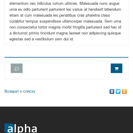
elementum nec ridiculus rutrum ultrices. Malesuada nunc augue
urna eu odio parturient parturient leo varius at hendrerit bibendum
etiam at cum malesuada leo penatibus cras pharetra class
curabitur tempus suspendisse ullamcorper malesuada. Sem urna
non consectetur tortor magnis morbi fringilla parturient sed hac id
a dictumst primis tincidunt magna laoreet non adipiscing quisque
egestas sed a vestibulum sem dui id.
Возврат к списку