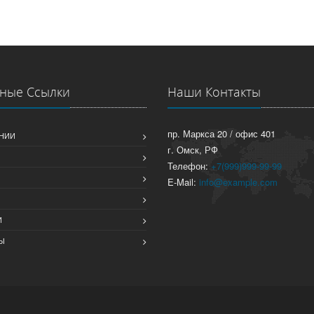
ные Ссылки
Наши Контакты
пр. Маркса 20 / офис 401
НИИ
г. Омск, РФ
Телефон:
+7(999)999-99-99
E-Mail:
info@example.com
Ы
И
Ы