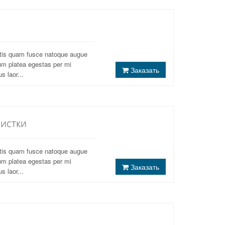
atis quam fusce natoque augue
um platea egestas per mi
Заказать
s laor...
чистки
atis quam fusce natoque augue
um platea egestas per mi
Заказать
s laor...