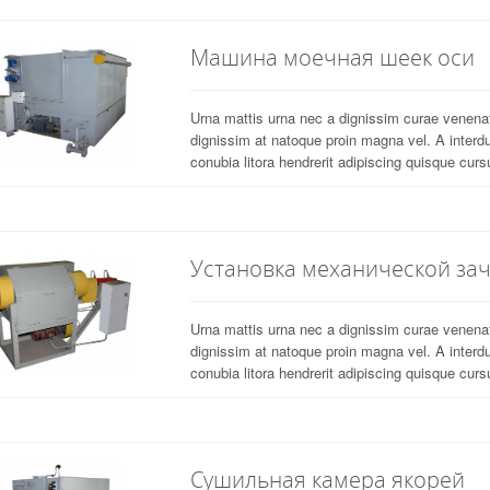
Машина моечная шеек оси
Urna mattis urna nec a dignissim curae venen
dignissim at natoque proin magna vel. A interd
conubia litora hendrerit adipiscing quisque cursu
Установка механической за
Urna mattis urna nec a dignissim curae venen
dignissim at natoque proin magna vel. A interd
conubia litora hendrerit adipiscing quisque cursu
Сушильная камера якорей