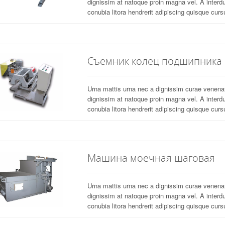
dignissim at natoque proin magna vel. A interd
conubia litora hendrerit adipiscing quisque cursu
Съемник колец подшипника
Urna mattis urna nec a dignissim curae venen
dignissim at natoque proin magna vel. A interd
conubia litora hendrerit adipiscing quisque cursu
Машина моечная шаговая
Urna mattis urna nec a dignissim curae venen
dignissim at natoque proin magna vel. A interd
conubia litora hendrerit adipiscing quisque cursu