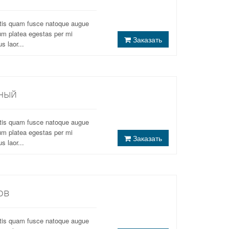
atis quam fusce natoque augue
um platea egestas per mi
Заказать
s laor...
ный
atis quam fusce natoque augue
um platea egestas per mi
Заказать
s laor...
ов
atis quam fusce natoque augue