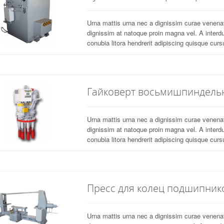
Urna mattis urna nec a dignissim curae venen
dignissim at natoque proin magna vel. A interd
conubia litora hendrerit adipiscing quisque cursu
Гайковерт восьмишпиндель
Urna mattis urna nec a dignissim curae venen
dignissim at natoque proin magna vel. A interd
conubia litora hendrerit adipiscing quisque cursu
Пресс для колец подшипник
Urna mattis urna nec a dignissim curae venen