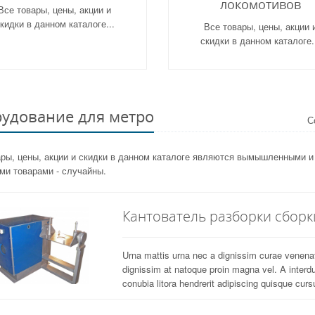
локомотивов
Все товары, цены, акции и
кидки в данном каталоге...
Все товары, цены, акции 
скидки в данном каталоге.
удование для метро
С
ары, цены, акции и скидки в данном каталоге являются вымышленными 
ми товарами - случайны.
Кантователь разборки сборк
Urna mattis urna nec a dignissim curae venen
dignissim at natoque proin magna vel. A interd
conubia litora hendrerit adipiscing quisque cursu