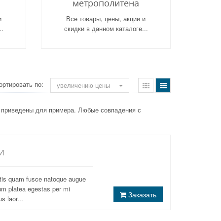
метрополитена
и
Все товары, цены, акции и
..
скидки в данном каталоге...
ортировать по:
увеличению цены
и приведены для примера. Любые совпадения с
и
atis quam fusce natoque augue
um platea egestas per mi
Заказать
s laor...